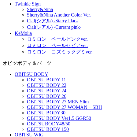
Twinkle Sign
Sherry&Nina
Sherry&Nina Another Color Ver.
Cial(シアル) -Starry lilac-
Cial(シアル) -Currant pink-
KeMolia
ロミロン ペールピンクver.
ロミロン ペールセピアver.
ロミロン コズミックグミver.
オビツボディ＆パーツ
OBITSU BODY
OBITSU BODY 11
OBITSU BODY 22
OBITSU BODY 24
OBITSU BODY 26
OBITSU BODY 27 MEN Slim
OBITSU BODY 27 WOMAN – SBH
OBITSU BODY30
OBITSU BODY Ver1.5 GGR50
OBITSUBODY48/50
OBITSU BODY 150
OBITSU WIG