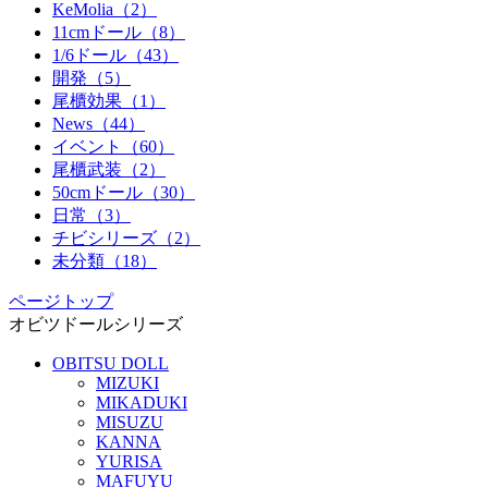
KeMolia（2）
11cmドール（8）
1/6ドール（43）
開発（5）
尾櫃効果（1）
News（44）
イベント（60）
尾櫃武装（2）
50cmドール（30）
日常（3）
チビシリーズ（2）
未分類（18）
ページトップ
オビツドールシリーズ
OBITSU DOLL
MIZUKI
MIKADUKI
MISUZU
KANNA
YURISA
MAFUYU