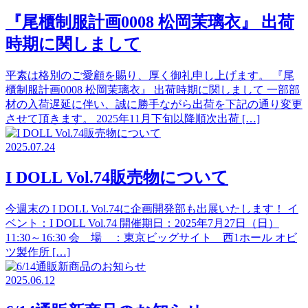
『尾櫃制服計画0008 松岡茉璃衣』 出荷
時期に関しまして
平素は格別のご愛顧を賜り、厚く御礼申し上げます。 『尾
櫃制服計画0008 松岡茉璃衣』 出荷時期に関しまして 一部部
材の入荷遅延に伴い、誠に勝手ながら出荷を下記の通り変更
させて頂きます。 2025年11月下旬以降順次出荷 […]
2025.07.24
I DOLL Vol.74販売物について
今週末の I DOLL Vol.74に企画開発部も出展いたします！ イ
ベント：I DOLL Vol.74 開催期日：2025年7月27日（日）
11:30～16:30 会 場 ：東京ビッグサイト 西1ホール オビ
ツ製作所 […]
2025.06.12