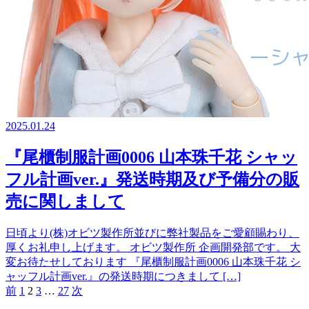
2025.01.24
『尾櫃制服計画0006 山本珠千花 シャッ
フル計画ver.』発送時期及び予備分の販
売に関しまして
日頃より(株)オビツ製作所並びに弊社製品をご愛顧賜わり、
厚くお礼申し上げます。 オビツ製作所 企画開発部です。 大
変お待たせしております 『尾櫃制服計画0006 山本珠千花 シ
ャッフル計画ver.』の発送時期につきまして […]
前
1
2
3
…
27
次
投