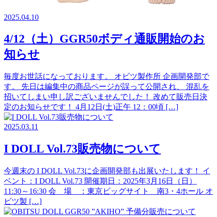
2025.04.10
4/12（土）GGR50ボディ通販開始のお
知らせ
毎度お世話になっております。 オビツ製作所 企画開発部で
す。 先日は編集中の商品ページが誤って公開され、 混乱を
招いてしまい申し訳ございませんでした！ 改めて販売日決
定のお知らせです！ 4月12日(土)正午 12：00頃 […]
2025.03.11
I DOLL Vol.73販売物について
今週末の I DOLL Vol.73に企画開発部も出展いたします！ イ
ベント：I DOLL Vol.73 開催期日：2025年3月16日（日）
11:30～16:30 会 場 ：東京ビッグサイト 南3・4ホール オ
ビツ製 […]