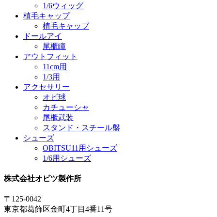
1/6ウィッグ
植毛キャップ
植毛キャップ
ドールアイ
尾櫃瞳
アウトフィット
11cm用
1/3用
アクセサリー
オビ球
カチューシャ
尾櫃武装
スタンド・スチール盤
シューズ
OBITSU11用シューズ
1/6用シューズ
株式会社オビツ製作所
〒125-0042
東京都葛飾区金町4丁目4番11号