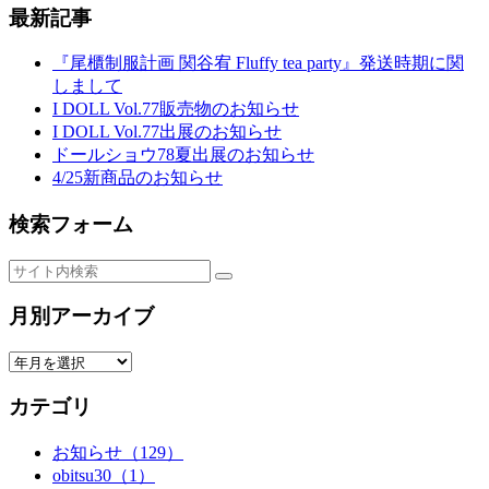
稿
最新記事
の
『尾櫃制服計画 関谷宥 Fluffy tea party』発送時期に関
ペ
しまして
I DOLL Vol.77販売物のお知らせ
ー
I DOLL Vol.77出展のお知らせ
ジ
ドールショウ78夏出展のお知らせ
4/25新商品のお知らせ
送
り
検索フォーム
月別アーカイブ
カテゴリ
お知らせ（129）
obitsu30（1）