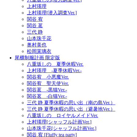
上村瑛理
上村瑛理[潜入調査Ver.]
関谷 宥
関谷 茗
三代 静
山本珠千花
奥村美也
松岡茉璃衣
尾櫃制服計画 限定版
八重坂しの 夏季休暇Ver.
上村瑛理 -夏季休暇Ver.-
関谷宥 小悪魔Ver.
関谷宥 聖天使Ver.
関谷茗 -黒猫Ver.-
関谷茗 -白猫Ver.-
三代 静 夏季休暇の思い出（南の島Ver.）
三代 静 夏季休暇の思い出（避暑地Ver.）
八重坂しの ロイヤルメイドVer.
上村瑛理[シャッフル計画Ver.]
山本珠千花[シャッフル計画Ver.]
関谷 宥 [Fluffy tea party]