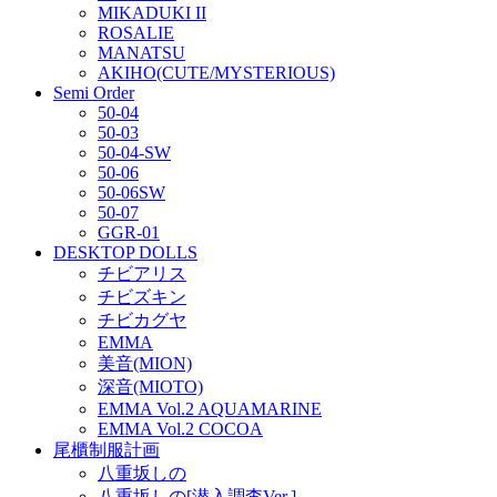
MIKADUKI II
ROSALIE
MANATSU
AKIHO(CUTE/MYSTERIOUS)
Semi Order
50-04
50-03
50-04-SW
50-06
50-06SW
50-07
GGR-01
DESKTOP DOLLS
チビアリス
チビズキン
チビカグヤ
EMMA
美音(MION)
深音(MIOTO)
EMMA Vol.2 AQUAMARINE
EMMA Vol.2 COCOA
尾櫃制服計画
八重坂しの
八重坂しの[潜入調査Ver.]