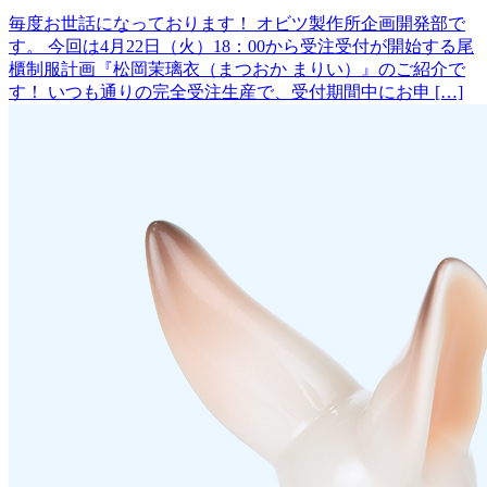
毎度お世話になっております！ オビツ製作所企画開発部で
す。 今回は4月22日（火）18：00から受注受付が開始する尾
櫃制服計画『松岡茉璃衣（まつおか まりい）』のご紹介で
す！ いつも通りの完全受注生産で、受付期間中にお申 […]