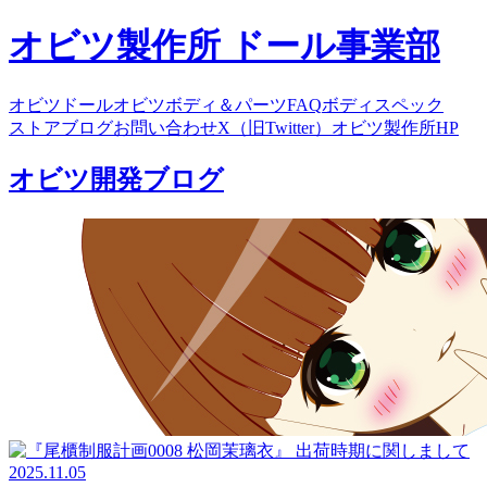
オビツ製作所 ドール事業部
オビツドール
オビツボディ＆パーツ
FAQ
ボディスペック
ストア
ブログ
お問い合わせ
X（旧Twitter）
オビツ製作所HP
オビツ開発ブログ
2025.11.05