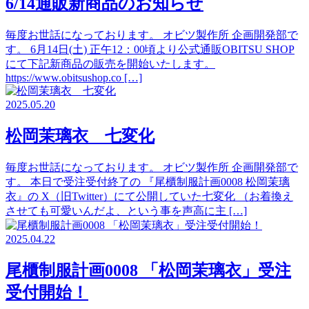
6/14通販新商品のお知らせ
毎度お世話になっております。 オビツ製作所 企画開発部で
す。 6月14日(土) 正午12：00頃より公式通販OBITSU SHOP
にて下記新商品の販売を開始いたします。
https://www.obitsushop.co […]
2025.05.20
松岡茉璃衣 七変化
毎度お世話になっております。 オビツ製作所 企画開発部で
す。 本日で受注受付終了の 『尾櫃制服計画0008 松岡茉璃
衣』の X（旧Twitter）にて公開していた七変化 （お着換え
させても可愛いんだよ、という事を声高に主 […]
2025.04.22
尾櫃制服計画0008 「松岡茉璃衣」受注
受付開始！