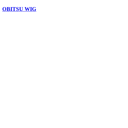
OBITSU WIG