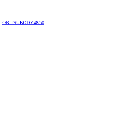
OBITSUBODY48/50