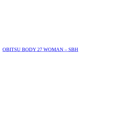
OBITSU BODY 27 WOMAN – SBH