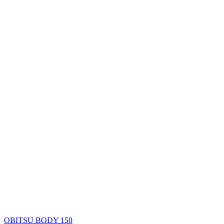
OBITSU BODY 150