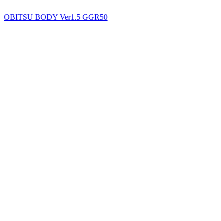
OBITSU BODY Ver1.5 GGR50