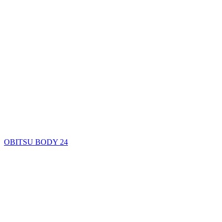
OBITSU BODY 24