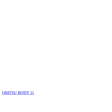
OBITSU BODY 11