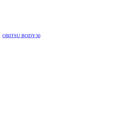
OBITSU BODY30