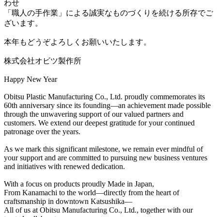
わせ
「職人の手作業」による誠実なものづくりを続ける所存でご
ざいます。
本年もどうぞよろしくお願いいたします。
株式会社オビツ製作所
Happy New Year
Obitsu Plastic Manufacturing Co., Ltd. proudly commemorates its
60th anniversary since its founding—an achievement made possible
through the unwavering support of our valued partners and
customers. We extend our deepest gratitude for your continued
patronage over the years.
As we mark this significant milestone, we remain ever mindful of
your support and are committed to pursuing new business ventures
and initiatives with renewed dedication.
With a focus on products proudly Made in Japan,
From Kanamachi to the world—directly from the heart of
craftsmanship in downtown Katsushika—
All of us at Obitsu Manufacturing Co., Ltd., together with our