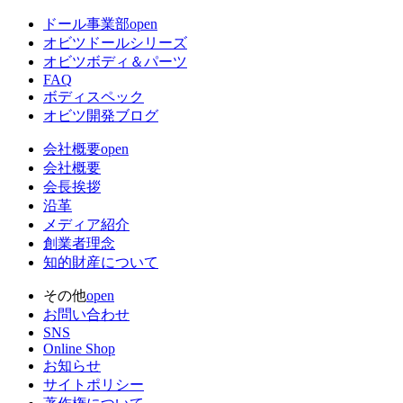
ドール事業部
open
オビツドールシリーズ
オビツボディ＆パーツ
FAQ
ボディスペック
オビツ開発ブログ
会社概要
open
会社概要
会長挨拶
沿革
メディア紹介
創業者理念
知的財産について
その他
open
お問い合わせ
SNS
Online Shop
お知らせ
サイトポリシー