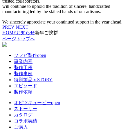
trusted collaborators,
will continue to uphold the tradition of sincere, handcrafted
manufacturing led by the skilled hands of our artisans.
We sincerely appreciate your continued support in the year ahead.
PREV
NEXT
HOME
お知らせ
新年ご挨拶
ページトップへ
ソフビ製作
open
事業内容
製作工程
製作事例
特別製品 x STORY
エピソード
製作依頼
オビツキューピー
open
ストーリー
カタログ
コラボ実績
ご購入