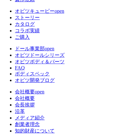
オビツキューピー
open
ストーリー
カタログ
コラボ実績
ご購入
ドール事業部
open
オビツドールシリーズ
オビツボディ＆パーツ
FAQ
ボディスペック
オビツ開発ブログ
会社概要
open
会社概要
会長挨拶
沿革
メディア紹介
創業者理念
知的財産について