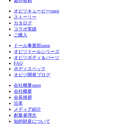
製作依頼
オビツキューピー
open
ストーリー
カタログ
コラボ実績
ご購入
ドール事業部
open
オビツドールシリーズ
オビツボディ＆パーツ
FAQ
ボディスペック
オビツ開発ブログ
会社概要
open
会社概要
会長挨拶
沿革
メディア紹介
創業者理念
知的財産について