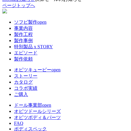
ページトップへ
ソフビ製作
open
事業内容
製作工程
製作事例
特別製品 x STORY
エピソード
製作依頼
オビツキューピー
open
ストーリー
カタログ
コラボ実績
ご購入
ドール事業部
open
オビツドールシリーズ
オビツボディ＆パーツ
FAQ
ボディスペック