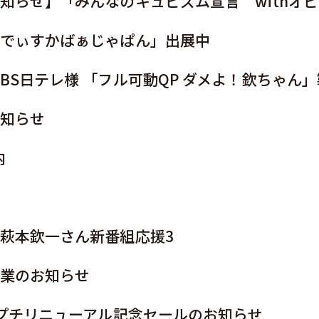
知らせ】「みんなのキュピズム宣言 withオ
でぃすかばぁじゃぱん」出展中
BS日テレ様 「フル可動QP ダメよ！欽ちゃん」
知らせ
内
萩本欽一さん新番組応援3
業のお知らせ
ィプチリニューアル記念セールのお知らせ