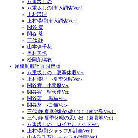
八重坂しの
八重坂しの[潜入調査Ver.]
上村瑛理
上村瑛理[潜入調査Ver.]
関谷 宥
関谷 茗
三代 静
山本珠千花
奥村美也
松岡茉璃衣
尾櫃制服計画 限定版
八重坂しの 夏季休暇Ver.
上村瑛理 -夏季休暇Ver.-
関谷宥 小悪魔Ver.
関谷宥 聖天使Ver.
関谷茗 -黒猫Ver.-
関谷茗 -白猫Ver.-
三代 静 夏季休暇の思い出（南の島Ver.）
三代 静 夏季休暇の思い出（避暑地Ver.）
八重坂しの ロイヤルメイドVer.
上村瑛理[シャッフル計画Ver.]
山本珠千花[シャッフル計画Ver.]