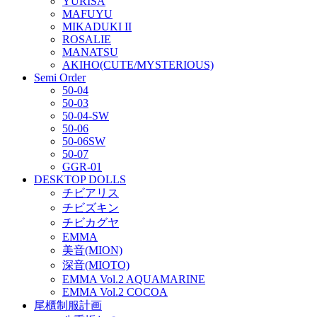
YURISA
MAFUYU
MIKADUKI II
ROSALIE
MANATSU
AKIHO(CUTE/MYSTERIOUS)
Semi Order
50-04
50-03
50-04-SW
50-06
50-06SW
50-07
GGR-01
DESKTOP DOLLS
チビアリス
チビズキン
チビカグヤ
EMMA
美音(MION)
深音(MIOTO)
EMMA Vol.2 AQUAMARINE
EMMA Vol.2 COCOA
尾櫃制服計画