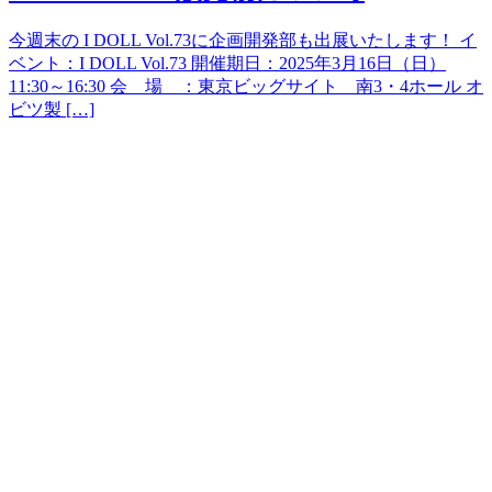
今週末の I DOLL Vol.73に企画開発部も出展いたします！ イ
ベント：I DOLL Vol.73 開催期日：2025年3月16日（日）
11:30～16:30 会 場 ：東京ビッグサイト 南3・4ホール オ
ビツ製 […]