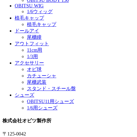
OBITSU BODY 150
OBITSU WIG
1/6ウィッグ
植毛キャップ
植毛キャップ
ドールアイ
尾櫃瞳
アウトフィット
11cm用
1/3用
アクセサリー
オビ球
カチューシャ
尾櫃武装
スタンド・スチール盤
シューズ
OBITSU11用シューズ
1/6用シューズ
株式会社オビツ製作所
〒125-0042