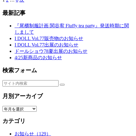
投
稿
最新記事
の
『尾櫃制服計画 関谷宥 Fluffy tea party』発送時期に関
ペ
しまして
I DOLL Vol.77販売物のお知らせ
ー
I DOLL Vol.77出展のお知らせ
ジ
ドールショウ78夏出展のお知らせ
4/25新商品のお知らせ
送
り
検索フォーム
月別アーカイブ
カテゴリ
お知らせ（129）