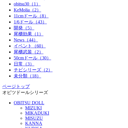
obitsu30（1）
KeMolia（2）
11cmドール（8）
1/6ドール（43）
開発（5）
尾櫃効果（1）
News（44）
イベント（60）
尾櫃武装（2）
50cmドール（30）
日常（3）
チビシリーズ（2）
未分類（18）
ページトップ
オビツドールシリーズ
OBITSU DOLL
MIZUKI
MIKADUKI
MISUZU
KANNA