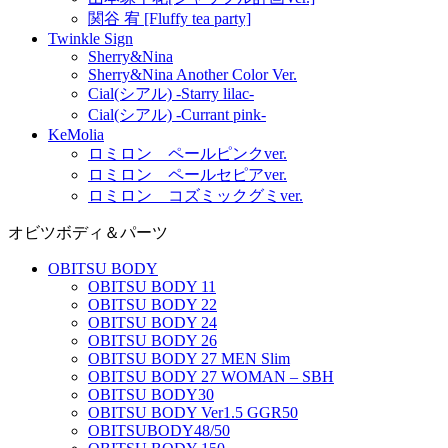
関谷 宥 [Fluffy tea party]
Twinkle Sign
Sherry&Nina
Sherry&Nina Another Color Ver.
Cial(シアル) -Starry lilac-
Cial(シアル) -Currant pink-
KeMolia
ロミロン ペールピンクver.
ロミロン ペールセピアver.
ロミロン コズミックグミver.
オビツボディ＆パーツ
OBITSU BODY
OBITSU BODY 11
OBITSU BODY 22
OBITSU BODY 24
OBITSU BODY 26
OBITSU BODY 27 MEN Slim
OBITSU BODY 27 WOMAN – SBH
OBITSU BODY30
OBITSU BODY Ver1.5 GGR50
OBITSUBODY48/50