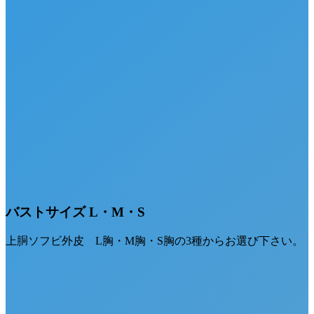
バストサイズ L・M・S
上胴ソフビ外皮 L胸・M胸・S胸の3種からお選び下さい。