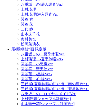
八重坂しの[潜入調査Ver.]
上村瑛理
上村瑛理[潜入調査Ver.]
関谷 宥
関谷 茗
三代 静
山本珠千花
奥村美也
松岡茉璃衣
尾櫃制服計画 限定版
八重坂しの 夏季休暇Ver.
上村瑛理 -夏季休暇Ver.-
関谷宥 小悪魔Ver.
関谷宥 聖天使Ver.
関谷茗 -黒猫Ver.-
関谷茗 -白猫Ver.-
三代 静 夏季休暇の思い出（南の島Ver.）
三代 静 夏季休暇の思い出（避暑地Ver.）
八重坂しの ロイヤルメイドVer.
上村瑛理[シャッフル計画Ver.]
山本珠千花[シャッフル計画Ver.]