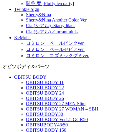
関谷 宥 [Fluffy tea party]
Twinkle Sign
Sherry&Nina
Sherry&Nina Another Color Ver.
Cial(シアル) -Starry lilac-
Cial(シアル) -Currant pink-
KeMolia
ロミロン ペールピンクver.
ロミロン ペールセピアver.
ロミロン コズミックグミver.
オビツボディ＆パーツ
OBITSU BODY
OBITSU BODY 11
OBITSU BODY 22
OBITSU BODY 24
OBITSU BODY 26
OBITSU BODY 27 MEN Slim
OBITSU BODY 27 WOMAN – SBH
OBITSU BODY30
OBITSU BODY Ver1.5 GGR50
OBITSUBODY48/50
OBITSU BODY 150