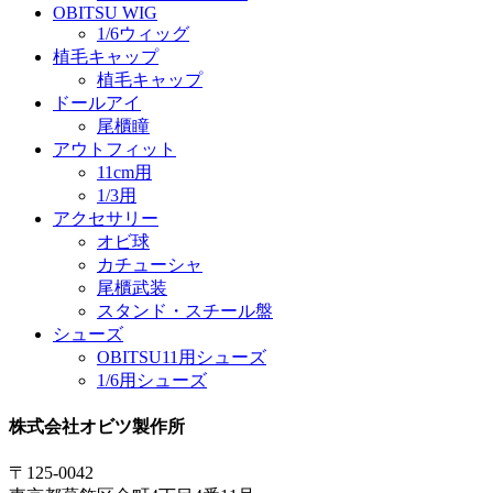
OBITSU WIG
1/6ウィッグ
植毛キャップ
植毛キャップ
ドールアイ
尾櫃瞳
アウトフィット
11cm用
1/3用
アクセサリー
オビ球
カチューシャ
尾櫃武装
スタンド・スチール盤
シューズ
OBITSU11用シューズ
1/6用シューズ
株式会社オビツ製作所
〒125-0042