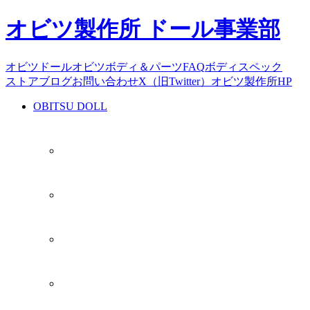
オビツ製作所 ドール事業部
オビツドール
オビツボディ＆パーツ
FAQ
ボディスペック
ストア
ブログ
お問い合わせ
X（旧Twitter）
オビツ製作所HP
OBITSU DOLL