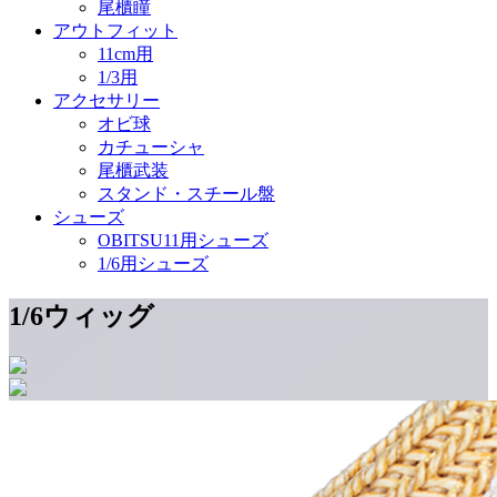
尾櫃瞳
アウトフィット
11cm用
1/3用
アクセサリー
オビ球
カチューシャ
尾櫃武装
スタンド・スチール盤
シューズ
OBITSU11用シューズ
1/6用シューズ
1/6ウィッグ