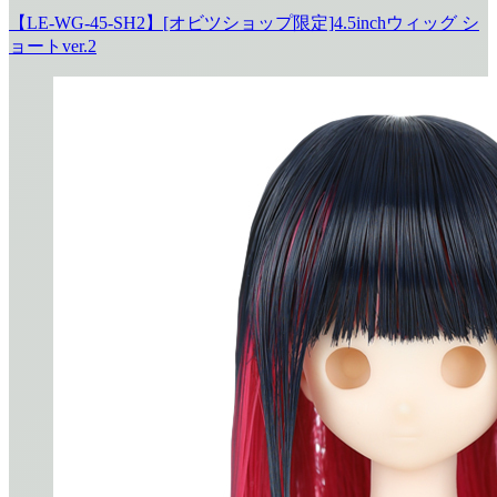
【LE-WG-45-SH2】[オビツショップ限定]4.5inchウィッグ シ
ョートver.2