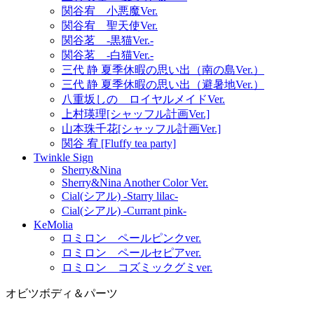
関谷宥 小悪魔Ver.
関谷宥 聖天使Ver.
関谷茗 -黒猫Ver.-
関谷茗 -白猫Ver.-
三代 静 夏季休暇の思い出（南の島Ver.）
三代 静 夏季休暇の思い出（避暑地Ver.）
八重坂しの ロイヤルメイドVer.
上村瑛理[シャッフル計画Ver.]
山本珠千花[シャッフル計画Ver.]
関谷 宥 [Fluffy tea party]
Twinkle Sign
Sherry&Nina
Sherry&Nina Another Color Ver.
Cial(シアル) -Starry lilac-
Cial(シアル) -Currant pink-
KeMolia
ロミロン ペールピンクver.
ロミロン ペールセピアver.
ロミロン コズミックグミver.
オビツボディ＆パーツ