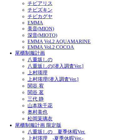
チビアリス
チビズキン
チビカグヤ
EMMA
美音(MION)
深音(MIOTO)
EMMA Vol.2 AQUAMARINE
EMMA Vol.2 COCOA
尾櫃制服計画
八重坂しの
八重坂しの[潜入調査Ver.]
上村瑛理
上村瑛理[潜入調査Ver.]
関谷 宥
関谷 茗
三代 静
山本珠千花
奥村美也
松岡茉璃衣
尾櫃制服計画 限定版
八重坂しの 夏季休暇Ver.
上村瑛理 -夏季休暇Ver.-