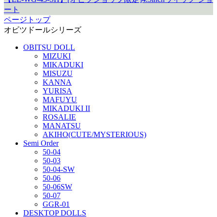
ート
ページトップ
オビツドールシリーズ
OBITSU DOLL
MIZUKI
MIKADUKI
MISUZU
KANNA
YURISA
MAFUYU
MIKADUKI II
ROSALIE
MANATSU
AKIHO(CUTE/MYSTERIOUS)
Semi Order
50-04
50-03
50-04-SW
50-06
50-06SW
50-07
GGR-01
DESKTOP DOLLS