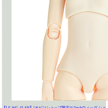
【LE-WG-45-SH】[オビツショップ限定]4.5inchウィッグ ショ