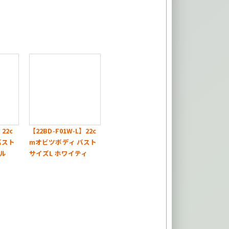
】22c
【22BD-F01W-L】22c
バスト
mオビツボディ バスト
ラル
サイズL ホワイティ