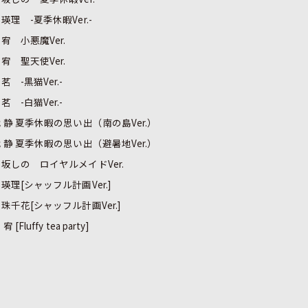
瑛理 -夏季休暇Ver.-
宥 小悪魔Ver.
宥 聖天使Ver.
茗 -黒猫Ver.-
茗 -白猫Ver.-
 静 夏季休暇の思い出（南の島Ver.）
 静 夏季休暇の思い出（避暑地Ver.）
坂しの ロイヤルメイドVer.
瑛理[シャッフル計画Ver.]
珠千花[シャッフル計画Ver.]
宥 [Fluffy tea party]