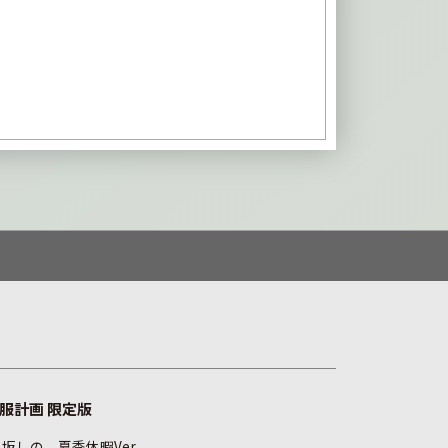
服計画 限定版
坂しの 夏季休暇Ver.