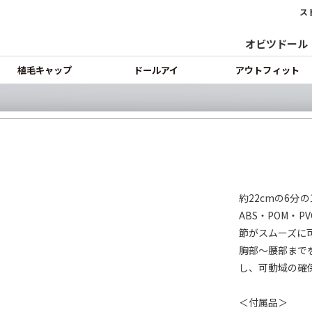
ス
オビツドール
植毛キャップ
ドールアイ
アウトフィット
約22cmの6分
ABS・POM・
節がスムーズに
胸部～腰部まで
し、可動域の確
＜付属品＞