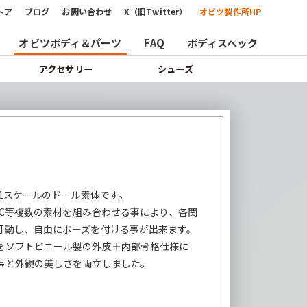
トア
ブログ
お問い合わせ
X（旧Twitter）
オビツ製作所HP
オビツボディ＆パーツ
FAQ
ボディスペック
アクセサリー
シューズ
の1スケールのドール素体です。
PVC等複数の素材を組み合わせる事により、各関
可動し、自由にポーズを付ける事が出来ます。
をソフトビニール製の外皮＋内部骨格仕様に
保と外観の美しさを両立しました。