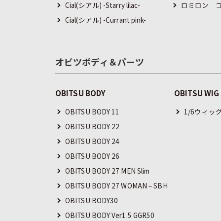
Cial(シアル) -Starry lilac-
ロミロン コ
Cial(シアル) -Currant pink-
オビツボディ＆パーツ
OBITSU BODY
OBITSU WIG
OBITSU BODY 11
1/6ウィッ
OBITSU BODY 22
OBITSU BODY 24
OBITSU BODY 26
OBITSU BODY 27 MEN Slim
OBITSU BODY 27 WOMAN – SBH
OBITSU BODY30
OBITSU BODY Ver1.5 GGR50