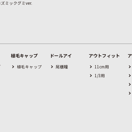
ズミックグミver.
植毛キャップ
ドールアイ
アウトフィット
グ
植毛キャップ
尾櫃瞳
11cm用
1/3用