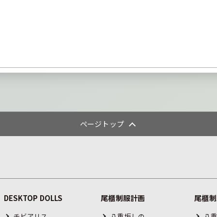
ページトップ
DESKTOP DOLLS
尾櫃制服計画
尾櫃制
チビアリス
八重坂しの
八重