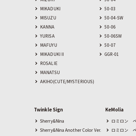
MIKADUKI
50-03
MISUZU
50-04-SW
KANNA
50-06
YURISA
50-06SW
MAFUYU
50-07
MIKADUKI II
GGR-01
ROSALIE
MANATSU
AKIHO(CUTE/MYSTERIOUS)
Twinkle Sign
KeMolia
Sherry&Nina
ロミロン ペ
Sherry&Nina Another Color Ver.
ロミロン ペ