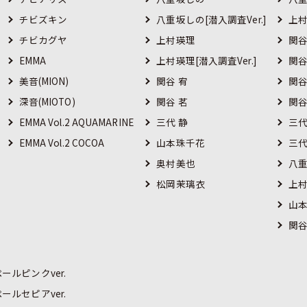
チビズキン
八重坂しの[潜入調査Ver.]
上村
チビカグヤ
上村瑛理
関谷
EMMA
上村瑛理[潜入調査Ver.]
関谷
美音(MION)
関谷 宥
関谷
深音(MIOTO)
関谷 茗
関谷
EMMA Vol.2 AQUAMARINE
三代 静
三代
EMMA Vol.2 COCOA
山本珠千花
三代
奥村美也
八重
松岡茉璃衣
上村
山本
関谷 
ールピンクver.
ールセピアver.