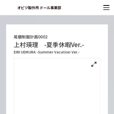
オビツ製作所 ドール事業部
尾櫃制服計画0002
上村瑛理 -夏季休暇Ver.-
EIRI UEMURA -Summer Vacation Ver.-