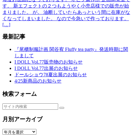
す。 新エフェクトの２つもようやく小売店様での販売が始
まりました。 が。 油断していたらあっという間に在庫がな
くなってしまいました。 なので今急いで作っております。
[…]
最新記事
『尾櫃制服計画 関谷宥 Fluffy tea party』発送時期に関
しまして
I DOLL Vol.77販売物のお知らせ
I DOLL Vol.77出展のお知らせ
ドールショウ78夏出展のお知らせ
4/25新商品のお知らせ
検索フォーム
月別アーカイブ