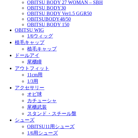
OBITSU BODY 27 WOMAN – SBH
OBITSU BODY30
OBITSU BODY Ver1.5 GGR50
OBITSUBODY48/50
OBITSU BODY 150
OBITSU WIG
1/6ウィッグ
植毛キャップ
植毛キャップ
ドールアイ
尾櫃瞳
アウトフィット
11cm用
1/3用
アクセサリー
オビ球
カチューシャ
尾櫃武装
スタンド・スチール盤
シューズ
OBITSU11用シューズ
1/6用シューズ