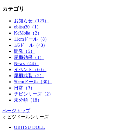
カテゴリ
お知らせ（129）
obitsu30（1）
KeMolia（2）
11cmドール（8）
1/6ドール（43）
開発（5）
尾櫃効果（1）
News（44）
イベント（60）
尾櫃武装（2）
50cmドール（30）
日常（3）
チビシリーズ（2）
未分類（18）
ページトップ
オビツドールシリーズ
OBITSU DOLL