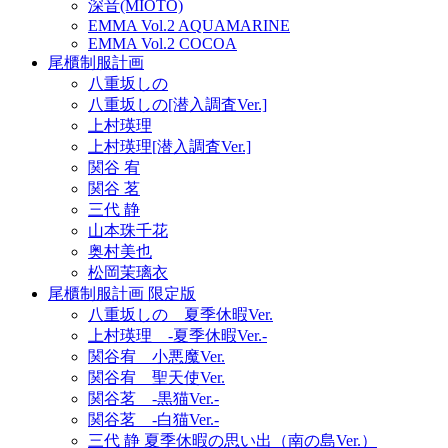
深音(MIOTO)
EMMA Vol.2 AQUAMARINE
EMMA Vol.2 COCOA
尾櫃制服計画
八重坂しの
八重坂しの[潜入調査Ver.]
上村瑛理
上村瑛理[潜入調査Ver.]
関谷 宥
関谷 茗
三代 静
山本珠千花
奥村美也
松岡茉璃衣
尾櫃制服計画 限定版
八重坂しの 夏季休暇Ver.
上村瑛理 -夏季休暇Ver.-
関谷宥 小悪魔Ver.
関谷宥 聖天使Ver.
関谷茗 -黒猫Ver.-
関谷茗 -白猫Ver.-
三代 静 夏季休暇の思い出（南の島Ver.）