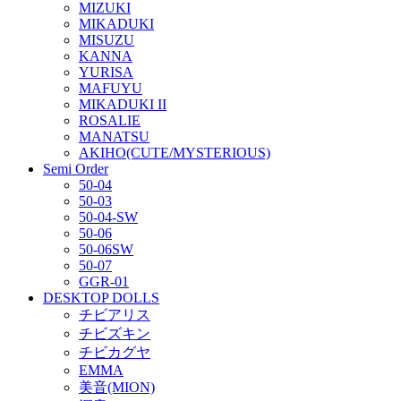
MIZUKI
MIKADUKI
MISUZU
KANNA
YURISA
MAFUYU
MIKADUKI II
ROSALIE
MANATSU
AKIHO(CUTE/MYSTERIOUS)
Semi Order
50-04
50-03
50-04-SW
50-06
50-06SW
50-07
GGR-01
DESKTOP DOLLS
チビアリス
チビズキン
チビカグヤ
EMMA
美音(MION)