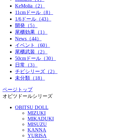
KeMolia（2）
11cmドール（8）
1/6ドール（43）
開発（5）
尾櫃効果（1）
News（44）
イベント（60）
尾櫃武装（2）
50cmドール（30）
日常（3）
チビシリーズ（2）
未分類（18）
ページトップ
オビツドールシリーズ
OBITSU DOLL
MIZUKI
MIKADUKI
MISUZU
KANNA
YURISA