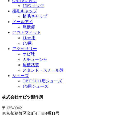
OBITSU WIG
1/6ウィッグ
植毛キャップ
植毛キャップ
ドールアイ
尾櫃瞳
アウトフィット
11cm用
1/3用
アクセサリー
オビ球
カチューシャ
尾櫃武装
スタンド・スチール盤
シューズ
OBITSU11用シューズ
1/6用シューズ
株式会社オビツ製作所
〒125-0042
東京都葛飾区金町4丁目4番11号