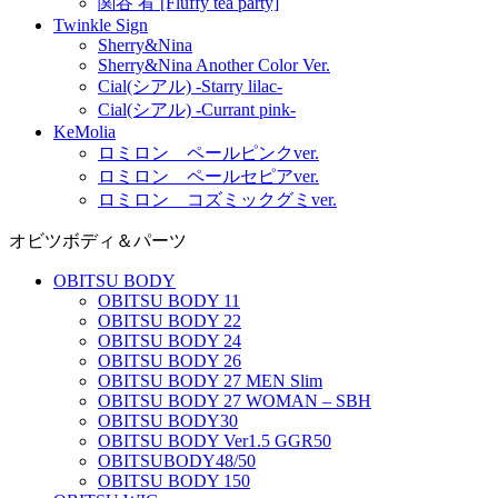
関谷 宥 [Fluffy tea party]
Twinkle Sign
Sherry&Nina
Sherry&Nina Another Color Ver.
Cial(シアル) -Starry lilac-
Cial(シアル) -Currant pink-
KeMolia
ロミロン ペールピンクver.
ロミロン ペールセピアver.
ロミロン コズミックグミver.
オビツボディ＆パーツ
OBITSU BODY
OBITSU BODY 11
OBITSU BODY 22
OBITSU BODY 24
OBITSU BODY 26
OBITSU BODY 27 MEN Slim
OBITSU BODY 27 WOMAN – SBH
OBITSU BODY30
OBITSU BODY Ver1.5 GGR50
OBITSUBODY48/50
OBITSU BODY 150