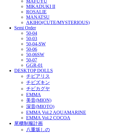
MAFUYU
MIKADUKI II
ROSALIE
MANATSU
AKIHO(CUTE/MYSTERIOUS)
Semi Order
50-04
50-03
50-04-SW
50-06
50-06SW
50-07
GGR-01
DESKTOP DOLLS
チビアリス
チビズキン
チビカグヤ
EMMA
美音(MION)
深音(MIOTO)
EMMA Vol.2 AQUAMARINE
EMMA Vol.2 COCOA
尾櫃制服計画
八重坂しの