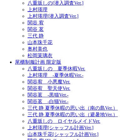
八重坂しの[潜入調査Ver.]
上村瑛理
上村瑛理[潜入調査Ver.]
関谷 宥
関谷 茗
三代 静
山本珠千花
奥村美也
松岡茉璃衣
尾櫃制服計画 限定版
八重坂しの 夏季休暇Ver.
上村瑛理 -夏季休暇Ver.-
関谷宥 小悪魔Ver.
関谷宥 聖天使Ver.
関谷茗 -黒猫Ver.-
関谷茗 -白猫Ver.-
三代 静 夏季休暇の思い出（南の島Ver.）
三代 静 夏季休暇の思い出（避暑地Ver.）
八重坂しの ロイヤルメイドVer.
上村瑛理[シャッフル計画Ver.]
山本珠千花[シャッフル計画Ver.]