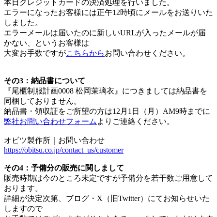
本日クレジットカードの決済処理を行いました。
エラーになったお客様には正午12時頃にメールをお送りいた
しました。
エラーメールは届いたのに新しいURLが入ったメールが届
かない、というお客様は
大変お手数ですが
こちらから
お問い合わせください。
その3：納品書について
『尾櫃制服計画0008 松岡茉璃衣』につきましては納品書を
同梱しておりません。
納品書・領収証をご所望の方は12月1日（月）AM9時までに
弊社お問い合わせフォーム
よりご連絡ください。
オビツ製作所｜お問い合わせ
https://obitsu.co.jp/contact_us/customer
その4：予備分の販売に関しまして
販売時期は今のところ未定ですが予備分を若干数ご用意して
おります。
詳細が決定次第、ブログ・X（旧Twitter）にてお知らせいた
しますので